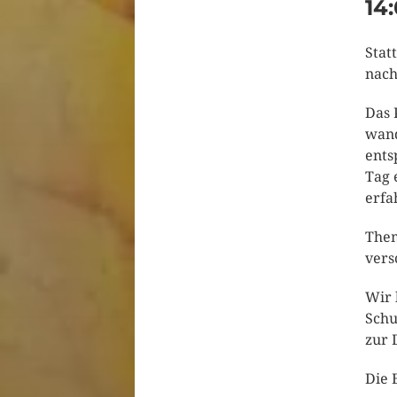
14
Stat
nach
Das 
wand
ents
Tag 
erfa
Them
vers
Wir 
Schu
zur 
Die 