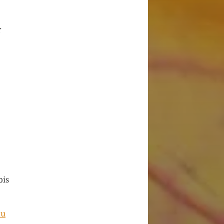
r
bis
au