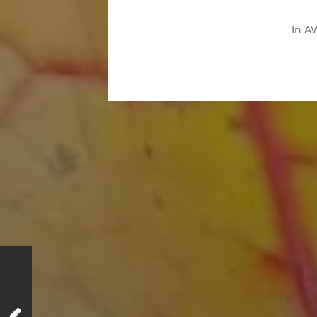
In
A
14. JANUAR 2026